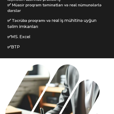
✅ Müasir proqram təminatları və real nümunələrlə
dərslər
✅ Təcrübə proqramı və
real iş mühitinə uyğun
təlim imkanları
✅
MS. Excel
✅
BTP