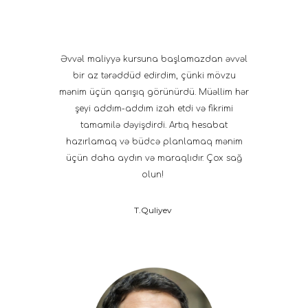
Əvvəl maliyyə kursuna başlamazdan əvvəl
bir az tərəddüd edirdim, çünki mövzu
mənim üçün qarışıq görünürdü. Müəllim hər
şeyi addım-addım izah etdi və fikrimi
tamamilə dəyişdirdi. Artıq hesabat
hazırlamaq və büdcə planlamaq mənim
üçün daha aydın və maraqlıdır. Çox sağ
olun!
T.Quliyev