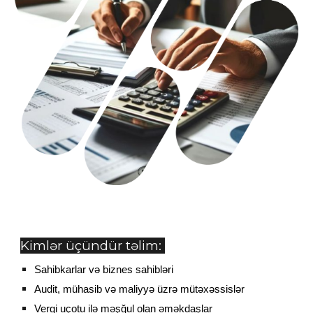
Kimlər üçündür təlim:
Sahibkarlar və biznes sahibləri
Audit, mühasib və maliyyə üzrə mütəxəssislər
Vergi uçotu ilə məşğul olan əməkdaşlar