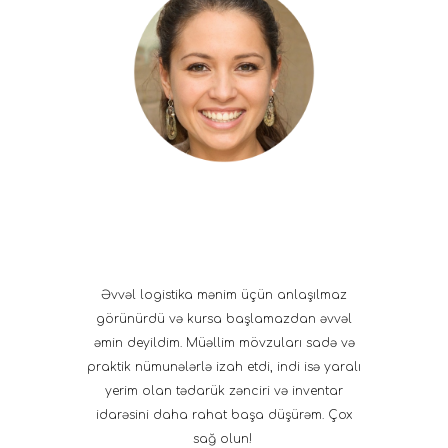
Əvvəl logistika mənim üçün anlaşılmaz
görünürdü və kursa başlamazdan əvvəl
əmin deyildim. Müəllim mövzuları sadə və
praktik nümunələrlə izah etdi, indi isə yaralı
yerim olan tədarük zənciri və inventar
idarəsini daha rahat başa düşürəm. Çox
sağ olun!