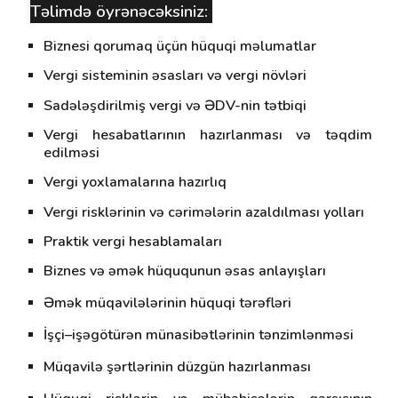
Təlimdə öyrənəcəksiniz
:
Biznesi qorumaq üçün hüquqi məlumatlar
Vergi sisteminin əsasları və vergi növləri
Sadələşdirilmiş vergi və ƏDV-nin tətbiqi
Vergi hesabatlarının hazırlanması və təqdim
edilməsi
Vergi yoxlamalarına hazırlıq
Vergi risklərinin və cərimələrin azaldılması yolları
Praktik vergi hesablamaları
Biznes və əmək hüququnun əsas anlayışları
Əmək müqavilələrinin hüquqi tərəfləri
İşçi–işəgötürən münasibətlərinin tənzimlənməsi
Müqavilə şərtlərinin düzgün hazırlanması