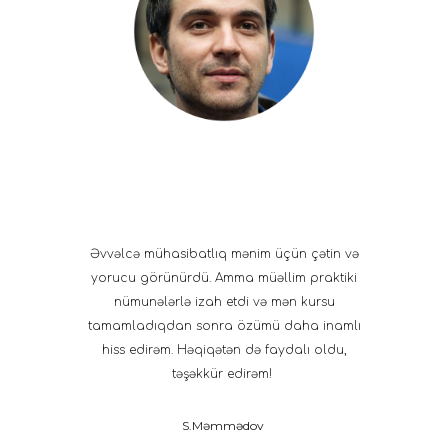
Əvvəlcə mühasibatlıq mənim üçün çətin və
yorucu görünürdü. Amma müəllim praktiki
nümunələrlə izah etdi və mən kursu
tamamladıqdan sonra özümü daha inamlı
hiss edirəm. Həqiqətən də faydalı oldu,
təşəkkür edirəm!
S.Məmmədov