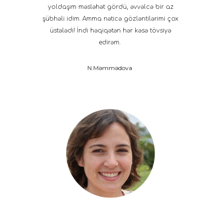
yoldaşım məsləhət gördü, əvvəlcə bir az
şübhəli idim. Amma nəticə gözləntilərimi çox
üstələdi! İndi həqiqətən hər kəsə tövsiyə
edirəm.
N.Məmmədova