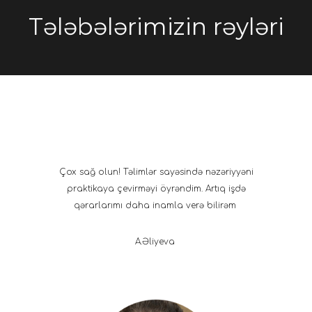
Tələbələrimizin rəyləri
Çox sağ olun! Təlimlər sayəsində nəzəriyyəni
praktikaya çevirməyi öyrəndim. Artıq işdə
qərarlarımı daha inamla verə bilirəm
A.Əliyeva