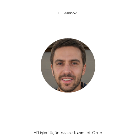
E.Həsənov
HR işləri üçün dəstək lazım idi. Qrup