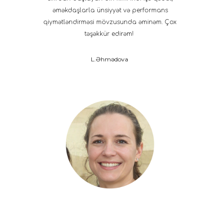
əməkdaşlarla ünsiyyət və performans
qiymətləndirməsi mövzusunda əminəm. Çox
təşəkkür edirəm!
L.Əhmədova