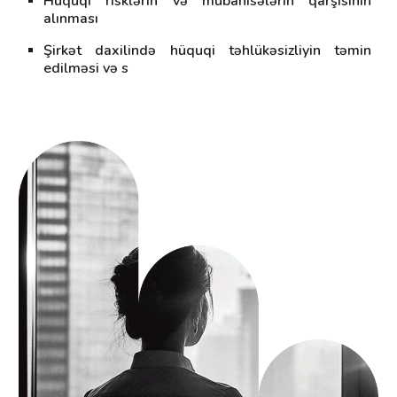
Hüquqi risklərin və mübahisələrin qarşısının
alınması
Şirkət daxilində hüquqi təhlükəsizliyin təmin
edilməsi və s