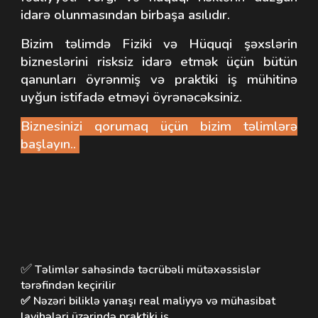
idarə olunmasından birbaşa asılıdır.
Bizim təlimdə Fiziki və Hüquqi şəxslərin
bizneslərini risksiz idarə etmək üçün bütün
qanunları öyrənmiş və praktiki iş mühitinə
uyğun istifadə etməyi öyrənəcəksiniz.
Biznesinizi qorumaq üçün bizim təlimlərə
başlayın..
✅
Təlimlər
sahəsində təcrübəli
mütəxəssis
lər
tərəfindən keçirilir
✅ Nəzəri biliklə yanaşı real maliyyə və mühasibat
layihələri üzərində praktiki iş