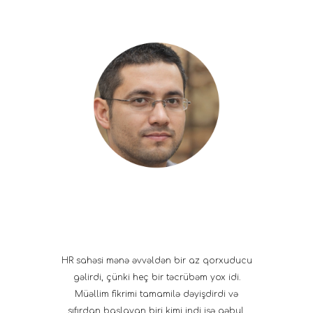
HR sahəsi mənə əvvəldən bir az qorxuducu
gəlirdi, çünki heç bir təcrübəm yox idi.
Müəllim fikrimi tamamilə dəyişdirdi və
sıfırdan başlayan biri kimi indi işə qəbul,