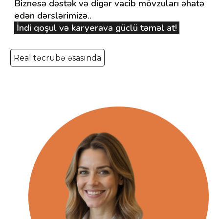
Biznesə dəstək
və
digər
vacib mövzuları əhatə
edən dərslərimizə..
İndi qoşul və
karyerava
güclü təməl at!
Real təcrübə əsasında