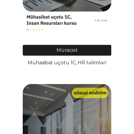
Müraciət
Mühasibat uçotu 1C, HR təlimləri