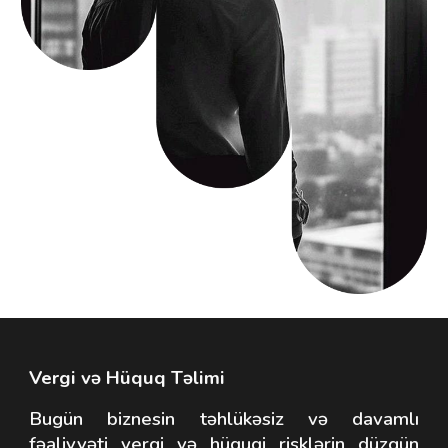
Vergi və Hüquq Təlimi
Bugün biznesin təhlükəsiz və davamlı
fəaliyyəti vergi və hüquqi risklərin düzgün