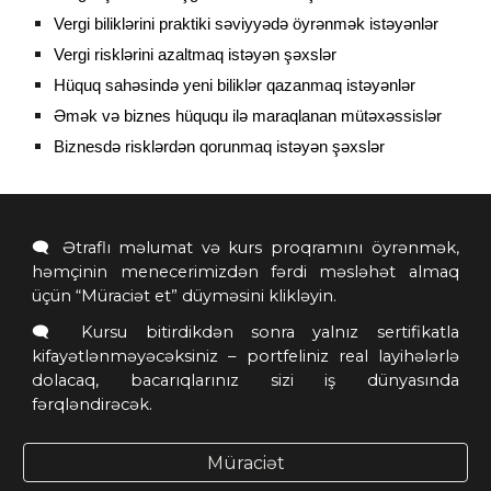
Vergi biliklərini praktiki səviyyədə öyrənmək istəyənlər
Vergi risklərini azaltmaq istəyən şəxslər
Hüquq sahəsində yeni biliklər qazanmaq istəyənlər
Əmək və biznes hüququ ilə maraqlanan mütəxəssislər
Biznesdə risklərdən qorunmaq istəyən şəxslər
🗨️ Ətraflı məlumat və kurs proqramını öyrənmək,
həmçinin menecerimizdən fərdi məsləhət almaq
üçün “Müraciət et” düyməsini klikləyin.
🗨️ Kursu bitirdikdən sonra yalnız sertifikatla
kifayətlənməyəcəksiniz – portfeliniz real layihələrlə
dolacaq, bacarıqlarınız sizi iş dünyasında
fərqləndirəcək.
Müraciət